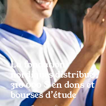
La fondation
nordiques distribue
310 000 $ en dons et
bourses d’étude