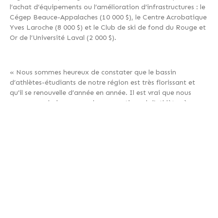
l’achat d’équipements ou l’amélioration d’infrastructures : le
Cégep Beauce-Appalaches (10 000 $), le Centre Acrobatique
Yves Laroche (8 000 $) et le Club de ski de fond du Rouge et
Or de l’Université Laval (2 000 $).
« Nous sommes heureux de constater que le bassin
d’athlètes-étudiants de notre région est très florissant et
qu’il se renouvelle d’année en année. Il est vrai que nous
avons pu admirer un nombre exceptionnel d’athlètes à
PyeongChang, mais parallèlement, la qualité des
candidatures de la relève est toujours grandissante, a
soutenu Nicolas Labbé, directeur général de la Fondation
Nordiques. Nous sommes heureux de pouvoir compter sur la
collaboration des fédérations sportives et de
SPORTS
QUÉBEC
pour découvrir ces jeunes athlètes. »
La liste complète des boursiers est disponible ci-dessous.
Liste – Boursiers 2017-2018