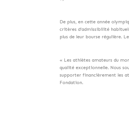
De plus, en cette année olympiq
critères d’admissibilité habit
plus de leur bourse régulière. L
« Les athlètes amateurs du mon
qualité exceptionnelle. Nous so
supporter financièrement les at
Fondation.
Soutien à douze (12) organism
Finalement, la Fondation remet
d’infrastructures, soit : L’Écol
Québec (7 500 $), l’École Madel