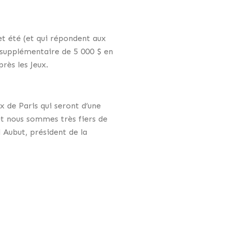
et été (et qui répondent aux
 supplémentaire de 5 000 $ en
rès les Jeux.
 de Paris qui seront d’une
et nous sommes très fiers de
 Aubut, président de la
ments ou l’amélioration
tre psycho-pédagogique de
a Maison Suzanne Vachon (5 000