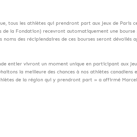
ue, tous les athlètes qui prendront part aux Jeux de Paris c
uels de la Fondation) recevront automatiquement une bourse
es noms des récipiendaires de ces bourses seront dévoilés ap
de entier vivront un moment unique en participant aux Jeux
uhaitons la meilleure des chances à nos athlètes canadiens 
hlètes de la région qui y prendront part » a affirmé Marcel
es
tra 60 000 $ à douze (12) organismes pour l’achat d’équipe
e des Ursulines de Québec (8 500 $), ESQL (8 000 $), le Cen
eine-Bergeron (6 000 $), l’École Joseph-Paquin (5 000 $), l