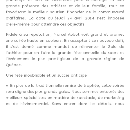
grande présence des athlètes et de leur famille, tout en
favorisant le meilleur soutien financier de la communauté
d’affaires. La date du jeudi 24 avril 2014 s’est imposée
d’elle-même pour atteindre ces objectifs.
Fidèle à sa réputation, Marcel Aubut voit grand et promet
une soirée haute en couleurs. En acceptant ce nouveau défi,
il s’est donné comme mandat de réinventer le Gala de
l’athlète pour en faire la grande fête annuelle du sport et
l’événement le plus prestigieux de la grande région de
Québec.
Une fête inoubliable et un succès anticipé
« En plus de la traditionnelle remise de trophée, cette soirée
sera digne des plus grands galas. Nous sommes entourés des
meilleurs spécialistes en matière de spectacle, de marketing
et de l’évènementiel. Sans entrer dans les détails, nous
sommes à préparer une fête inoubliable qui mobilisera
toutes les forces vives de la région. Avec un président
d’honneur de la trempe du maire Labeaume, on peut
vraiment voir grand et s’attendre à un succès inégalé. Les