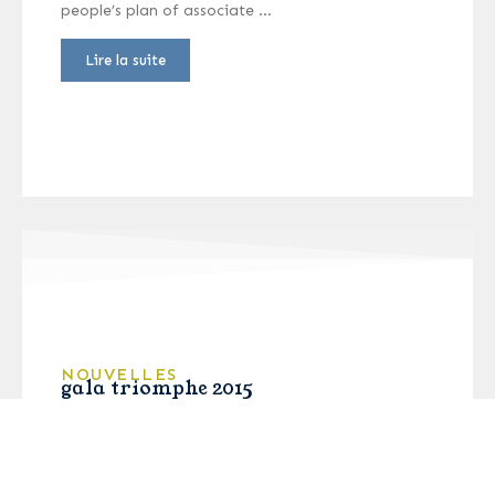
people’s plan of associate …
Lire la suite
NOUVELLES
gala triomphe 2015
Nous travaillons actuellement sur la nouvelle
mouture du Gala Triomphe pour l’Édition 2015.
Les informations seront dévoilées
prochainement…